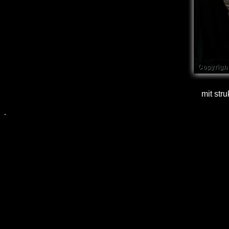
mit stru
.